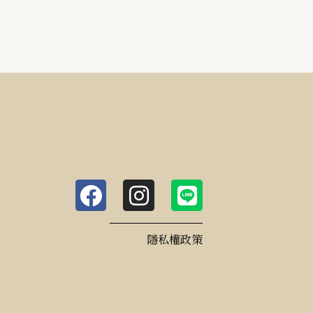
F
I
L
a
n
i
c
s
n
隱私權政策
e
t
e
b
a
o
g