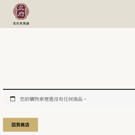
跳
至
主
要
內
容
您的購物車裡還沒有任何商品。
回到商店